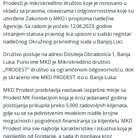
Prodest) je mikrokreditno društvo koje je osnovano u
skladu sa pravima, obavezama i odgovornostima koje su
utvrđene Zakonom o MKO i propisima nadležne
Agencije. Sa radom je počelo 12.06.2023. godine
sticanjem statusa pravnog lica upisom u sudski registar
nadležnog Okružnog privrednog suda u Banjoj Luci.
Društvo posluje na adresi Dositeja Obradovića 1, Banja
Luka. Puno ime MKD je Mikrokreditno društvo
„PRODEST“ društvo sa ograničenom odgovornošću, dok
je skraćeno ime MKD PRODEST d.o.o. Banja Luka.
MKD Prodest predstavlja nastavak uspješne misije sa
Prodest MK Fondacijom koja je kroz jedanaest godina
postojanja prikupila preko 5.000 zadovoljnih klijenata,
gdje su se sa jedinstvenim modelom nudile brojne
mogućnosti i pogodnosti finansiranja za klijentelu. MKD
Prodest ima sve najbolje karakteristike i iskustva koja je
naslijedilo od Fondacije, a sada ih ispoljava kroz